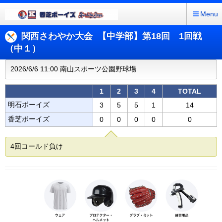
Menu
関西さわやか大会 【中学部】第18回 1回戦
（中１）
2026/6/6 11:00 南山スポーツ公園野球場
1
2
3
4
TOTAL
明石ボーイズ
3
5
5
1
14
香芝ボーイズ
0
0
0
0
0
4回コールド負け