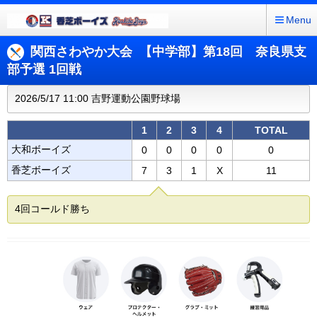
Menu
関西さわやか大会 【中学部】第18回 奈良県支
部予選 1回戦
2026/5/17 11:00 吉野運動公園野球場
1
2
3
4
TOTAL
大和ボーイズ
0
0
0
0
0
香芝ボーイズ
7
3
1
X
11
4回コールド勝ち