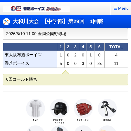
Menu
大和川大会 【中学部】第29回 1回戦
2026/5/10 11:00 金岡公園野球場
1
2
3
4
5
6
TOTAL
東大阪布施ボーイズ
1
0
2
0
1
0
4
香芝ボーイズ
5
0
0
3
0
3x
11
6回コールド勝ち