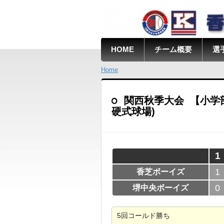
HOME
チーム概要
選
Home
関西秋季大会 【小学部】第
硬式球場)
1
1
香芝ボーイズ
0
堺中央ボーイズ
5回コールド勝ち