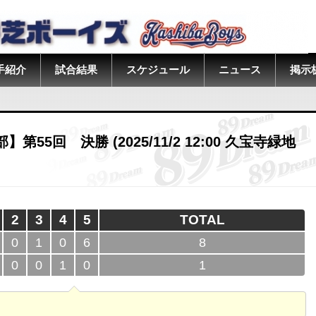
手紹介
試合結果
スケジュール
ニュース
掲示
55回 決勝 (2025/11/2 12:00 久宝寺緑地
2
3
4
5
TOTAL
0
1
0
6
8
0
0
1
0
1