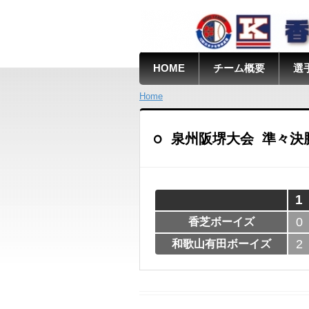
HOME
チーム概要
選
Home
泉州阪堺大会 準々決勝 (2
1
0
香芝ボーイズ
2
和歌山有田ボーイズ