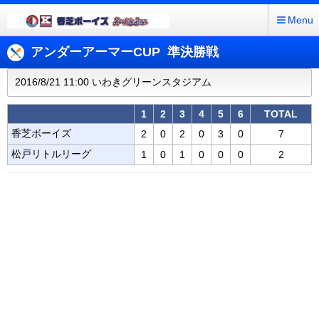
Menu
アンダーアーマーCUP 準決勝戦
2016/8/21 11:00 いわきグリーンスタジアム
1
2
3
4
5
6
TOTAL
香芝ボーイズ
2
0
2
0
3
0
7
松戸リトルリーグ
1
0
1
0
0
0
2