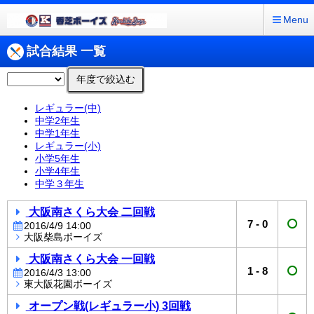
Menu
試合結果 一覧
年度で絞込む
レギュラー(中)
中学2年生
中学1年生
レギュラー(小)
小学5年生
小学4年生
中学３年生
大阪南さくら大会 二回戦
7
-
0
2016/4/9 14:00
大阪柴島ボーイズ
大阪南さくら大会 一回戦
1
-
8
2016/4/3 13:00
東大阪花園ボーイズ
オープン戦(レギュラー小) 3回戦