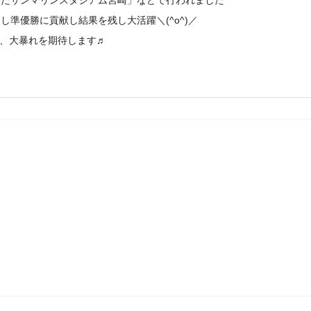
ひなたサンマリンスタジアム宮崎」などで行われました
し準優勝に貢献し結果を残し大活躍＼(^o^)／
、大暴れを期待します♬