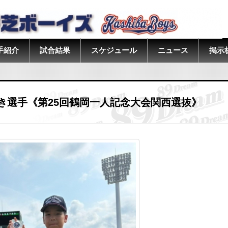
手紹介
試合結果
スケジュール
ニュース
掲示
き選手《第25回鶴岡一人記念大会関西選抜》